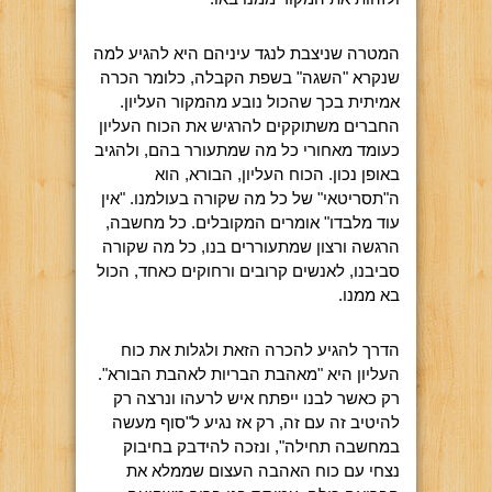
המטרה שניצבת לנגד עיניהם היא להגיע למה
שנקרא "השגה" בשפת הקבלה, כלומר הכרה
אמיתית בכך שהכול נובע מהמקור העליון.
החברים משתוקקים להרגיש את הכוח העליון
כעומד מאחורי כל מה שמתעורר בהם, ולהגיב
באופן נכון. הכוח העליון, הבורא, הוא
ה"תסריטאי" של כל מה שקורה בעולמנו. "אין
עוד מלבדו" אומרים המקובלים. כל מחשבה,
הרגשה ורצון שמתעוררים בנו, כל מה שקורה
סביבנו, לאנשים קרובים ורחוקים כאחד, הכול
בא ממנו.
הדרך להגיע להכרה הזאת ולגלות את כוח
העליון היא "מאהבת הבריות לאהבת הבורא".
רק כאשר לבנו ייפתח איש לרעהו ונרצה רק
להיטיב זה עם זה, רק אז נגיע ל"סוף מעשה
במחשבה תחילה", ונזכה להידבק בחיבוק
נצחי עם כוח האהבה העצום שממלא את