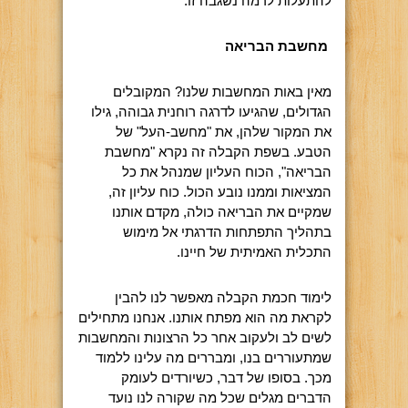
להתעלות לרמה נשגבה זו.
מחשבת הבריאה
מאין באות המחשבות שלנו? המקובלים
הגדולים, שהגיעו לדרגה רוחנית גבוהה, גילו
את המקור שלהן, את "מחשב-העל" של
הטבע. בשפת הקבלה זה נקרא "מחשבת
הבריאה", הכוח העליון שמנהל את כל
המציאות וממנו נובע הכול. כוח עליון זה,
שמקיים את הבריאה כולה, מקדם אותנו
בתהליך התפתחות הדרגתי אל מימוש
התכלית האמיתית של חיינו.
לימוד חכמת הקבלה מאפשר לנו להבין
לקראת מה הוא מפתח אותנו. אנחנו מתחילים
לשים לב ולעקוב אחר כל הרצונות והמחשבות
שמתעוררים בנו, ומבררים מה עלינו ללמוד
מכך. בסופו של דבר, כשיורדים לעומק
הדברים מגלים שכל מה שקורה לנו נועד