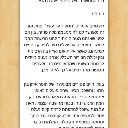
כוח המחשבה, ויש שיתוף פעולה מלא
ביניהם.
לא סתם אומרים "תספור עד עשר". פסק זמן
זה מאפשר לנו להימנע מפעולה פזיזה, בין אם
לפני שאנחנו מגיבים מתוך להט הרגשות מבלי
לחשוב פעמיים, או פועלים מיד לסיפוק דחפים
למיניהם. כאשר אין תיאום ואיזון בין הרצונות
ובין יכולת הבירור השכלי, אנחנו נענים מיידית
לרצונות השונים שמתעוררים בנו, ולעתים
תכופות מתחרטים על כך לאחר מכן.
בעלי חיים פטורים מבעיה זו של חוסר איזון בין
הרצון והשכל, מכיוון שהם פועלים באופן
אינסטינקטיבי בהתאמה מלאה לטבעם. רק
המין האנושי ניחן בכוח מחשבה עצמאי, וזאת
על מנת שיוכל להתפתח לרמת קיום נעלה
יותר ולהגשים את ייעודו.
קבוצת בני ברוך
עוסקת בחכמת הקבלה
, המלמדת כיצד