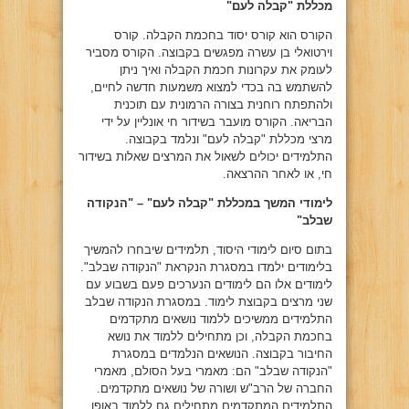
מכללת "קבלה לעם"
הקורס הוא קורס יסוד בחכמת הקבלה. קורס
וירטואלי בן עשרה מפגשים בקבוצה. הקורס מסביר
לעומק את עקרונות חכמת הקבלה ואיך ניתן
להשתמש בה בכדי למצוא משמעות חדשה לחיים,
ולהתפתח רוחנית בצורה הרמונית עם תוכנית
הבריאה. הקורס מועבר בשידור חי אונליין על ידי
מרצי מכללת "קבלה לעם" ונלמד בקבוצה.
התלמידים יכולים לשאול את המרצים שאלות בשידור
חי, או לאחר ההרצאה.
לימודי המשך במכללת "קבלה לעם" – "הנקודה
שבלב"
בתום סיום לימודי היסוד, תלמידים שיבחרו להמשיך
בלימודים ילמדו במסגרת הנקראת "הנקודה שבלב".
לימודים אלו הם לימודים הנערכים פעם בשבוע עם
שני מרצים בקבוצת לימוד. במסגרת הנקודה שבלב
התלמידים ממשיכים ללמוד נושאים מתקדמים
בחכמת הקבלה, וכן מתחילים ללמוד את נושא
החיבור בקבוצה. הנושאים הנלמדים במסגרת
"הנקודה שבלב" הם: מאמרי בעל הסולם, מאמרי
החברה של הרב"ש ושורה של נושאים מתקדמים.
התלמידים המתקדמים מתחילים גם ללמוד באופן