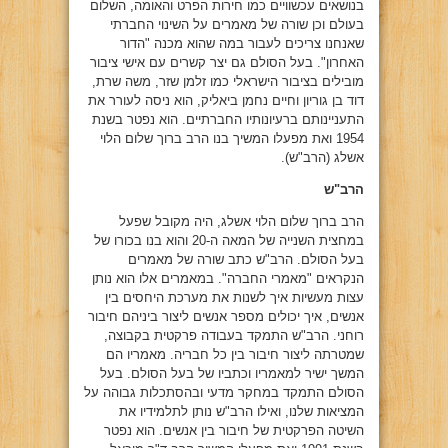
בנושאים עכשוויים כמו חירות הפרט והאומה, השלום
בעולם וכן שורה של מאמרים על השינוי החברתי
שאנחנו צריכים לעבור במה שהוא מכנה "הדור
האחרון". בעל הסולם גם יצר קשרים עם אישי ציבור
מובילים בציבור הישראלי כמו זלמן שזר, משה שרת,
דוד בן גוריון וחיים נחמן ביאליק, הוא ניסה לעורר את
התעניינותם ברעיונותיו החברתיים. הוא נפטר בשנת
1954 ואת מפעלו המשיך בנו הרב ברוך שלום הלוי
אשלג (הרב"ש).
הרב"ש
הרב ברוך שלום הלוי אשלג, היה מקובל שפעל
במחצית השנייה של המאה ה-20 והוא בנו בכורו של
בעל הסולם. הרב"ש כתב שורה של מאמרים
הנקראים "מאמרי החברה". במאמרים אלו הוא נותן
עצות מעשיות איך לשנות את מערכת היחסים בין
אנשים, איך יכולים מספר אנשים ליצור ביניהם חיבור
רוחני. הרב"ש התמקד בעבודה פרקטית בקבוצה,
שמטרתה ליצור חיבור בין כל חבריה. מאמריו הם
המשך ישיר למאמריו וכתביו של בעל הסולם. בעל
הסולם התמקד במחקר מדעי ובהסתכלות גבוהה על
המציאות שלנו, ואילו הרב"ש נותן לתלמידיו את
השיטה הפרקטית של חיבור בין אנשים. הוא נפטר