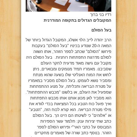
רדיו בני ברוך
המקובלים הגדולים בתקופה המודרנית
בעל הסולם
הרב יהודה לייב הלוי אשלג, המקובל הגדול ביותר של
המאה ה-20 שנודע בכינויו "בעל הסולם" בעקבות
פירושו "הסולם" שכתב לספר הזוהר, אותו השווה
לסולם מדרגות התפתחות רוחניות. בעל הסולם היה
מקובל עם גישה מאוד מדעית לחקר העולם
שסביבנו. מאמריו תמיד מנומקים ומבוארים, ניתן
לחוש את המוח האנליטי שלו בשעה שהוא מנתח
ומסביר נושא לעומקו. בעל הסולם מסביר במאמריו
על מטרת הבריאה ותכליתה, על מנוע ההתפתחות
שמפעיל את העולם, או בלשונו "מכבש ההתפתחות".
הוא מסביר לאן מכוון אותנו אותו מכבש התפתחות
ואיך פועל כוח הטבע בכל המציאות בכדי לוודא את
מילוי מטרת הבריאה. הוא קורא לכוח הזה, "הטבע"
או "אלוהים" כי לשיטתו הם היינו הך. בעל הסולם
כתב שתי יצירות ענק: תלמוד עשר הספירות
המבוסס על כתבי האר"י ופירוש הסולם לספר
הזוהר. בנוסף כתב שורה של מאמרים מחקריים