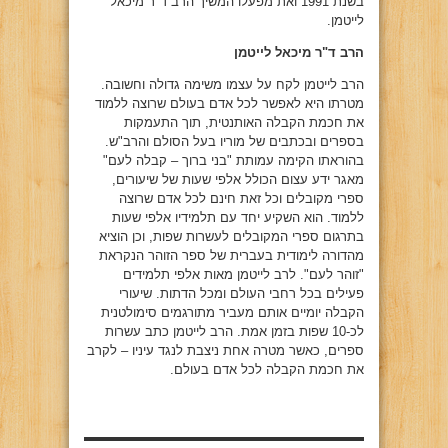
בשנת 1991 ואת מפעלו המשיך הרב ד"ר מיכאל
לייטמן.
הרב ד"ר מיכאל לייטמן
הרב לייטמן לקח על עצמו משימה גדולה וחשובה.
מטרתו היא לאפשר לכל אדם בעולם שרוצה ללמוד
את חכמת הקבלה האותנטית, תוך התעמקות
בספרים ובכתבים של מוריו בעל הסולם והרב"ש.
בהוראתו הקימה עמותת "בני ברוך – קבלה לעם"
מאגר ידע עצום הכולל אלפי שעות של שיעורים,
ספרי מקובלים וכל זאת חינם לכל אדם שרוצה
ללמוד. הוא השקיע יחד עם תלמידיו אלפי שעות
בתרגום ספרי המקובלים לעשרות שפות, וכן הוציא
מהדורה לימודית בעברית של ספר הזוהר הנקראת
"זוהר לעם". לרב לייטמן מאות אלפי תלמידים
פעילים בכל רחבי העולם ומכל הדתות. שיעורי
הקבלה יומיים אותם מעביר מתורגמים סימולטנית
לכ-10 שפות בזמן אמת. הרב לייטמן כתב עשרות
ספרים, כאשר מטרה אחת ניצבת לנגד עיניו – לקרב
את חכמת הקבלה לכל אדם בעולם.