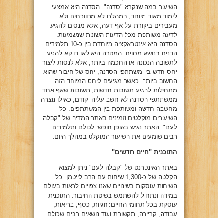
השיעור במה שנקרא "סדנה". הסדנה היא אמצעי
לימוד מאוד מיוחד, במהלכו לא מתווכחים ולא
מעבירים ביקורת על אף דעה, אלא מנסים להגיע
לדעה משותפת מכל הדעות השונות שנשמעות.
הסדנה היא אינטראקציה מיוחדת בין כ-10 תלמידים
הדנים בנושא מסוים. המטרה היא לאו דווקא להגיע
לתשובה הנכונה או החכמה ביותר, אלא לנסות ליצור
יחס חדש בין משתתפי הסדנה, יחס של חיבור שהוא
החשוב ביותר. כאשר מגיעים ליחס המיוחד הזה,
מתחילות להגיע תשובות חדשות, תשובות שאף אחד
ממשתתפי הסדנה לא חשב עליהן קודם, כאילו נוצרה
מחשבה חדשה ומשותפת בין המשתתפים. כל
השיעורים מוקלטים וזמינים באתר המדיה של "קבלה
לעם". האתר נגיש באופן חופשי לכולם ותלמידים
רבים שומעים את השיעור המוקלט במהלך היום.
התוכנית "חיים חדשים"
באתר האינטרנט של "קבלה לעם" ניתן למצוא
הקלטה של כ-1,300 שיחות עם הרב לייטמן. כל
השיחות עוסקות בשינויים שאנו צפויים לראות בעולם
במידה ונתחיל להשתמש בשיטת החיבור. התוכנית
עוסקת בכל תחומי החיים: זוגיות, כסף, בריאות,
עבודה, קריירה, תקשורת ועוד נושאים רבים שכולם