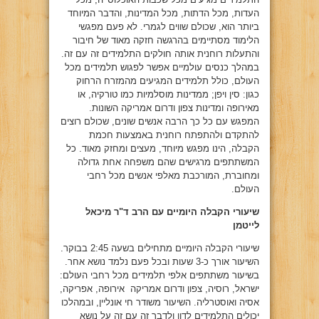
העדות, מכל הדתות, מכל המדינות, והדבר המיוחד
ביותר הוא, שכולם שווים לגמרי. לא פעם מפגשי
הלימוד מסתיימים בהרגשה חזקה מאוד של חיבור
והתעלות רוחנית אותה חולקים התלמידים זה עם זה.
במהלך כנסים עולמיים אפשר לפגוש תלמידים מכל
העולם, כולל תלמידים המגיעים מהמזרח הרחוק
כגון: סין ויפן; ממדינות מוסלמיות כמו טורקיה, או
מאירופה ומדינות צפון ודרום אמריקה השונות.
המפגש עם כל כך הרבה אנשים שונים, שכולם רוצים
להתקדם ולהתפתח רוחנית באמצעות חכמת
הקבלה, הינו מפגש מיוחד, מעצים ומחזק מאוד. כל
המשתתפים מרגישים שהם משפחה אחת גדולה
ומחוברת, המורכבת מאלפי אנשים מכל רחבי
העולם.
שיעורי הקבלה היומיים עם הרב ד"ר מיכאל
לייטמן
שיעורי הקבלה היומיים מתחילים בשעה 2:45 בבוקר.
השיעור אורך כ-3 שעות ובכל פעם נלמד נושא אחר.
בשיעור משתתפים אלפי תלמידים מכל רחבי העולם:
ישראל, רוסיה, צפון ודרום אמריקה אירופה, אפריקה,
אסיה ואוסטרליה. השיעור משודר חי אונליין, ובמהלכו
יכולים התלמידים לדון ולדבר זה עם זה על נושא