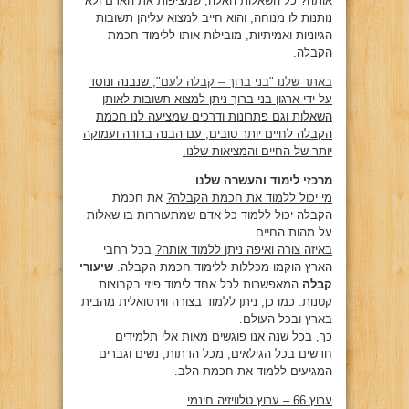
אותה? כל השאלות האלה, שמציפות את האדם ולא
נותנות לו מנוחה, והוא חייב למצוא עליהן תשובות
הגיוניות ואמיתיות, מובילות אותו ללימוד חכמת
הקבלה.
באתר שלנו "בני ברוך – קבלה לעם"
, שנבנה ונוסד
על ידי ארגון בני ברוך ניתן למצוא תשובות לאותן
השאלות וגם פתרונות ודרכים שמציעה לנו חכמת
הקבלה לחיים יותר טובים, עם הבנה ברורה ועמוקה
יותר של החיים והמציאות שלנו.
מרכזי לימוד והעשרה שלנו
מי יכול ללמוד את חכמת הקבלה?
את חכמת
הקבלה יכול ללמוד כל אדם שמתעוררות בו שאלות
על מהות החיים.
באיזה צורה ואיפה ניתן ללמוד אותה?
בכל רחבי
הארץ הוקמו מכללות ללימוד חכמת הקבלה.
שיעורי
קבלה
המאפשרות לכל אחד לימוד פיזי בקבוצות
קטנות. כמו כן, ניתן ללמוד בצורה ווירטואלית מהבית
בארץ ובכל העולם.
כך, בכל שנה אנו פוגשים מאות אלי תלמידים
חדשים בכל הגילאים, מכל הדתות, נשים וגברים
המגיעים ללמוד את חכמת הלב.
ערוץ 66 – ערוץ טלוויזיה חינמי