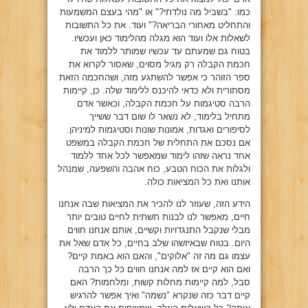
כמו: "בשביל מה נולדתי?" או "מהי בעצם המשמעות
והתחליט מאחורי הבריאה?" ועוד. את כל התשובות
לשאלות אלו ועוד הוא מגלה מהלימוד כאן ועכשיו.
בטוח גם שמעתם עד עכשיו שמותר ללמוד את
חכמת הקבלה רק מגיל מסוים, שאסור לקרוא את
ספר הזוהר כי אפשר להשתגע מזה, ושהחכמה הזאת
מסתורית ולא כדאי להיכנס ללימוד שלה. כן, קיימות
הרבה סטיגמות על חכמת הקבלה, וכאשר אדם
מתחיל בלימוד, לא נשאר לו שום דבר ששייך
לסיפורים ואגדות, אמונות שונות וסטיגמות למיניהן.
אם נסכם את התחלית של חכמת הקבלה במשפט
אחד נראה שזהו לימוד שמאפשר לכל אחד ללמוד
ולגלות את הכוח הטבע, כוח אהבה והשפעה, שמנהל
אותנו ואת כל המציאות כולה.
הידע הזה, שעוזר לנו להכיר את המציאות שבה אנחנו
חיים, מאפשר לנו לבנות תשתית לחיים טובים יותר
מבלי שנקבל התנגדויות וקשיים, אותם אנחנו חווים
היום. בטוח שבאיזשהו שלב בחיים, כל אדם שאל את
עצמו גם מה זה "אלוקים", והאם הוא באמת קיים?
ואם הוא קיים אז למה אנחנו חווים כל כך הרבה
סבל, למה קיימות מחלות קשות, ומלחמות? האם
קיים דבר כזה שנקרא "נשמה" ואיך אפשר להרגיש