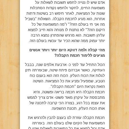
אדם שיש לו נטייה לחפש תשובות לשאלות על
משמעות החיים, לחקור ולחפש נקודות הסתכלות
שונות על המציאות, לאחר חיפוש רב בשיטות ודתות
אחרות, הוא מגיע לחכמת הקבלה. השאלות "בשביל
מה אני חי בעולם הזה?" ו"מה המשמעות של כל
היקום הזה?" לא נותנות לו מנוחה והוא חייב למצוא
עליהן תשובות. הוא מרגיש שהפתרון נמצא הרבה
יותר עמוק ממה שהוא הכיר עד עכשיו בעולם הזה.
מהי קבלה ולמה דווקא היום יותר ויותר אנשים
מגיעים ללימוד חכמת הקבלה?
הכול התחיל עוד לפני כ- ארבעת אלפים שנה, בבבל
העתיקה, כאשר אברהם פיתח שיטה, שבעזרתה תינן
לגלות את הכוח העליון. הכוח הזה הוא בעצם כוח
הטבע, שמפעיל ומניע את כל המציאות. השיטה
הזאת נקראת היום "חכמת הקבלה".
חכמת הקבלה היא חכמה בריאה ופשוטה, והיא
מתבססת על עיקרון מאוד פשוט- אדם צריך לממש
את עצמו בכל רגע, בצורה הכי קרובה לתכונה של
אותו הכוח העליון, תכונת ההשפעה.
חכמת הקבלה עוזרת לנו בעצם להבין ולהרגיש את
המשמעות של הקיום שלנו בעולם הזה. בעזרתה
אדם יכול למצוא את כל התשובות לשאלות שהיו לו