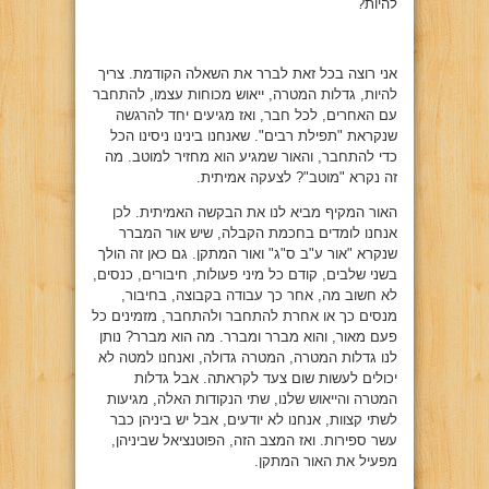
להיות?
אני רוצה בכל זאת לברר את השאלה הקודמת. צריך
להיות, גדלות המטרה, ייאוש מכוחות עצמו, להתחבר
עם האחרים, לכל חבר, ואז מגיעים יחד להרגשה
שנקראת "תפילת רבים". שאנחנו בינינו ניסינו הכל
כדי להתחבר, והאור שמגיע הוא מחזיר למוטב. מה
זה נקרא "מוטב"? לצעקה אמיתית.
האור המקיף מביא לנו את הבקשה האמיתית. לכן
אנחנו לומדים בחכמת הקבלה, שיש אור המברר
שנקרא "אור ע"ב ס"ג" ואור המתקן. גם כאן זה הולך
בשני שלבים, קודם כל מיני פעולות, חיבורים, כנסים,
לא חשוב מה, אחר כך עבודה בקבוצה, בחיבור,
מנסים כך או אחרת להתחבר ולהתחבר, מזמינים כל
פעם מאור, והוא מברר ומברר. מה הוא מברר? נותן
לנו גדלות המטרה, המטרה גדולה, ואנחנו למטה לא
יכולים לעשות שום צעד לקראתה. אבל גדלות
המטרה והייאוש שלנו, שתי הנקודות האלה, מגיעות
לשתי קצוות, אנחנו לא יודעים, אבל יש ביניהן כבר
עשר ספירות. ואז המצב הזה, הפוטנציאל שביניהן,
מפעיל את האור המתקן.