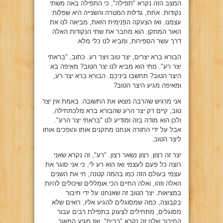
המצב הזה נקרא "תפילה", כי התפילה באה משתי
נקודות. אחת, גדלות המטרה והשנייה היא שפלות
עצמנו. ואז הצעקה הפנימית הזאת, מביאה לנו את
האור המתקן. הוא מחבר את שתי הנקודות האלה
דרך עשר הספירות, ומביא לנו כלי מלא.
הבורא ברא יצרים, יצר טוב ויצר רע. כתוב, "בראתי
יצר רע". מתי הוא מביא לנו יצר הטוב? מאיפה בא
היצר הטוב? תחשבו ביניכם. הבורא ברא יצר רע,
ומאיפה מגיע היצר הטוב?
אני מרגיש שהרבה מצאו את התשובה. באמת אין יצר
טוב, קיים רק יצר הרע שהבורא ברא מלכתחילה,
ולכן הוא מודה בזה ומודיע לנו "בראתי יצר הרע".
אבל על ידי התורה אנחנו מתקנים אותו והופכים אותו
ליצר הטוב.
יצר זה רצון. רצון נשאר רצון. "רע", זה נקרא שאני
רוצה כל פעם לעצמי ואז הוא רע לי, כי אני סוגר את
עצמי בעולם הזה כמו בהמה קטנה, חי את השנים
האלה וזהו, ואלה החיים הכי אומללים שיכולים להיות
במציאות. יצר הטוב זה שאנחנו על ידי חיבור
בקבוצה, כמה שמסוגלים להגיע אליו, רואים שלא
מסוגלים, מתחילים לצעוק בתפילת רבים עבור
החיבור שלנו זה נקרא "רבים", ואז מגיע המאור