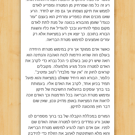
רע זה כל מה שמרחיק מן המטרה ומפריע לאדם
לממש את תיקון נשמתו אך גם פה יש לחדד. הרע
שאנו מכנים אותו כמפריע ומרחיק הוא בעצם "עזר
כנגדו" שזומן מהבורא בכוונה על מנת לתת לאדם
מקום נוסף להתייגע ובכך להגדיל את כליו והשגת
הבורא בתוכם. כך יוצא אין רע במציאות אלא רק
עזרים ואמצעים למימוש מטרת הבריאה.
כאשר אדם ממוקד אך ורק במימוש מטרתו היחידה
בעולם הזה שהיא הידמות לכוח האהבה והנתינה הוא
רואה שיש רק טוב בעולם כי הכל נברא כדי לקרב את
האדם למטרה והכל מגיע מלמעלה. מקובלים
קוראים לחוק זה "אין עוד מלבדו" ו"טוב ומיטיב".
כלומר, הבורא הוא היחיד ששולט במציאות והוא פועל
תמיד בכיוון אחד, לקרב את האדם אליו. בעמותת
בני ברוך עוסקים בהעלאת החשיבות של תיקון
ומימוש מטרת הבריאה בכל הזדמנות וכך האדם זוכה
לראות את המציאות באופן מדויק ונכון, שאין שום
דבר חוץ מהכוונה לתיקון.
המורים במכללת הקבלה של בני ברוך מספרים לנו
שטוב ורע נמדדים ביחס למטרה אותה האדם שם
לפניו. אם אדם רוצה להגיע למימוש מטרת הבריאה
והוא מלא השתוקקות לאהוב את הזולת כדי להידבק