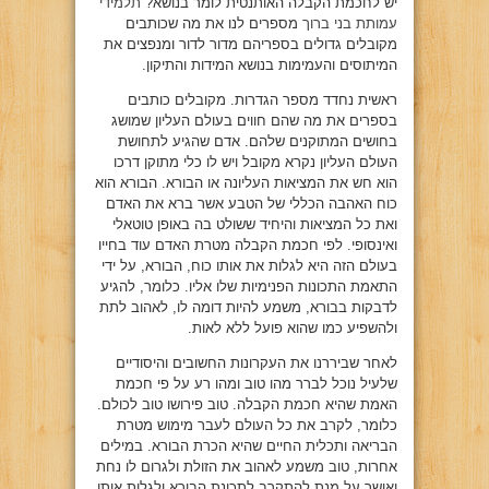
יש לחכמת הקבלה האותנטית לומר בנושא?
תלמידי
עמותת בני ברוך
מספרים לנו את מה שכותבים
מקובלים גדולים בספריהם מדור לדור ומנפצים את
המיתוסים והעמימות בנושא המידות והתיקון.
ראשית נחדד מספר הגדרות. מקובלים כותבים
בספרים את מה שהם חווים בעולם העליון שמושג
בחושים המתוקנים שלהם. אדם שהגיע לתחושת
העולם העליון נקרא מקובל ויש לו כלי מתוקן דרכו
הוא חש את המציאות העליונה או הבורא. הבורא הוא
כוח האהבה הכללי של הטבע אשר ברא את האדם
ואת כל המציאות והיחיד ששולט בה באופן טוטאלי
ואינסופי. לפי חכמת הקבלה מטרת האדם עוד בחייו
בעולם הזה היא לגלות את אותו כוח, הבורא, על ידי
התאמת התכונות הפנימיות שלו אליו. כלומר, להגיע
לדבקות בבורא, משמע להיות דומה לו, לאהוב לתת
ולהשפיע כמו שהוא פועל ללא לאות.
לאחר שביררנו את העקרונות החשובים והיסודיים
שלעיל נוכל לברר מהו טוב ומהו רע על פי חכמת
האמת שהיא חכמת הקבלה. טוב פירושו טוב לכולם.
כלומר, לקרב את כל העולם לעבר מימוש מטרת
הבריאה ותכלית החיים שהיא הכרת הבורא. במילים
אחרות, טוב משמע לאהוב את הזולת ולגרום לו נחת
ואושר על מנת להתקרב לתכונת הבורא ולגלות אותו.