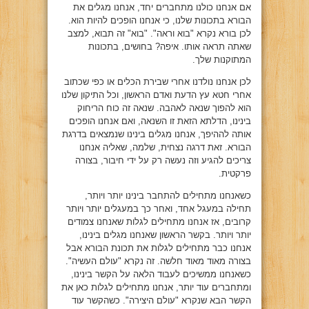
אם אנחנו כולנו מתחברים יחד, אנחנו מגלים את
הבורא בתכונות שלנו, כי אנחנו הופכים להיות הוא.
לכן בורא נקרא "בוא וראה". "בוא" זה תבוא, למצב
שאתה תראה אותו. איפה? בחושים, בתכונות
המתוקנות שלך.
לכן אנחנו נולדנו אחרי שבירת הכלים או כפי שכתוב
אחרי חטא עץ הדעת ואדם הראשון, וכל התיקון שלנו
הוא להפוך שנאה לאהבה. שנאה זה כוח הריחוק
בינינו, הדלתא הזאת זו השנאה, ואם אנחנו הופכים
אותה לההיפך, אנחנו מגלים בינינו שנמצאים בדרגת
הבורא. זאת דרגה נצחית, שלמה, שאליה אנחנו
צריכים להגיע וזה נעשה רק על ידי חיבור, בצורה
פרקטית.
כשאנחנו מתחילים להתחבר בינינו יותר ויותר,
תחילה במעגל אחד, ואחר כך במעגלים יותר ויותר
קרובים, אז אנחנו מתחילים לגלות שאנחנו צמודים
יותר ויותר. בקשר הראשון שאנחנו מגלים בינינו,
אנחנו כבר מתחילים לגלות את תכונת הבורא אבל
בצורה מאוד מאוד חלשה. זה נקרא "עולם העשיה".
כשאנחנו ממשיכים לעבוד הלאה על הקשר בינינו,
ומתחברים עוד יותר, אנחנו מתחילים לגלות כאן את
הקשר הבא שנקרא "עולם היצירה". כשהקשר עוד