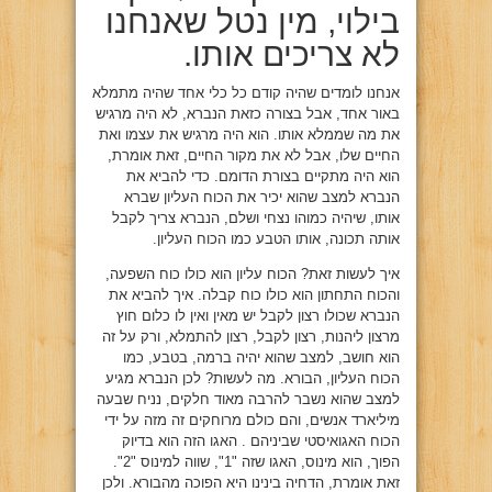
בילוי, מין נטל שאנחנו
לא צריכים אותו.
אנחנו לומדים שהיה קודם כל כלי אחד שהיה מתמלא
באור אחד, אבל בצורה כזאת הנברא, לא היה מרגיש
את מה שממלא אותו. הוא היה מרגיש את עצמו ואת
החיים שלו, אבל לא את מקור החיים, זאת אומרת,
הוא היה מתקיים בצורת הדומם. כדי להביא את
הנברא למצב שהוא יכיר את הכוח העליון שברא
אותו, שיהיה כמוהו נצחי ושלם, הנברא צריך לקבל
אותה תכונה, אותו הטבע כמו הכוח העליון.
איך לעשות זאת? הכוח עליון הוא כולו כוח השפעה,
והכוח התחתון הוא כולו כוח קבלה. איך להביא את
הנברא שכולו רצון לקבל יש מאין ואין לו כלום חוץ
מרצון ליהנות, רצון לקבל, רצון להתמלא, ורק על זה
הוא חושב, למצב שהוא יהיה ברמה, בטבע, כמו
הכוח העליון, הבורא. מה לעשות? לכן הנברא מגיע
למצב שהוא נשבר להרבה מאוד חלקים, נניח שבעה
מיליארד אנשים, והם כולם מרוחקים זה מזה על ידי
הכוח האגואיסטי שביניהם . האגו הזה הוא בדיוק
הפוך, הוא מינוס, האגו שזה "1", שווה למינוס "2".
זאת אומרת, הדחיה בינינו היא הפוכה מהבורא. ולכן