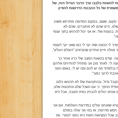
ח להשוות בלבבו ערך הדבר הגדול הזה, של
המשמרת של כל ההבנות הדרושות להפיק
 עוד מקום, ששם, במקום המדומה מתרחש משהו.
שלנו, היינו שהם לא מחוברים, שהם לא
 בכוונות שלי, אז אני יכול להרגיש בתוך עצמי
ה".
יך לי הכוונה שזה יקר לי כמו שאני יקר לעצמי
ני מגלה חיים אחרים שנקראים "העולם העליון".
רגה. קודם בהשגת המצב שלי כרע ואחר כך
צה לי. לאחר מכן אני מתחיל להתייחס אליהם
ובלמדוד מה יש להם ומה יש לי, באופן הפוך
אהבת לרעך כמוך".
ובל גדול, ובהתנהגות שלו לא תרגישו כלום.
אפילו ההפך. כי עם השכל שלנו והתכונות שלנו,
אנחנו יכולים להבחין באיזו תגובה, אבל היא
רא שאנחנו עולים במדרגות העולמות. אם אני
', חמש מדרגות, אז בזה אני עולה בסולם
ב שכל המציאות הזאת היא כמוני לגמרי. ואז