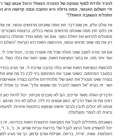
להכיר ולרדת לסוף עומקה של ההכרה הזאת? היוכל אנוש קצר רו
חיי השלום האנושי, וכמה גדולה היא החובה וכמה קדושה היא 
התכלית הנשגבה הזאת?!"
אין עולם עליון, אין שום דבר חוץ ממה שאנחנו מרגישים עכשיו. אין
אין כלום חוץ ממה שאנחנו מרגישים עכשיו בכלים, ברצונות השבורים 
מסוגלים להרגיש את הזולת כמוני. ואם אני ממש נפרד מהזולת ברצונות,
רק את מה שאני מרגיש עכשיו, וההרגשה הזאת היא נקראת "העולם הז
אם אני מגיע למצב שאני מגלה שכל מה שקורה סביבי, הכול שייך לי, שי
ועוד יותר מזה, אז בתוך המציאות הזאת, שאני רואה את כולה כשלי, א
להרגשת המציאות הזאת שהיא כולה קרובה ושייכת לי, אני מגיע בהד
במעבר המחסום, כשאני שובר את המחסום ביני לבין כל מה שיש מחו
בצורה שאני מנטרל את האגו שלי מלהתייחס אליהם בצורה אגואיסטית 
וישר. זה נקרא "אל תעשה לחברך מה ששנוא עליך" ואחר כך אפילו "ו
הדברים האלה מאוד עדינים, הם לא מובנים מבחוץ. יכול להיות כאן מק
ראינו את זה אצל הרב"ש, המון אנשים היו לידו, וכלום לא היה מורגש, 
אנחנו לא יכולים להבין ולבקר מישהו שנמצא בתכונות אחרות. לפעמים 
נראית לנו לגמרי מקולקלת.
כשאנחנו מתחילים לקבל את המציאות החיצונית הזאת בהדרגה, זה נק
יכול להשפיע מעל הרצון לקבל שלי בדרגות עביות שורש, א', ב', ג', ד
העולמות, עשיה, יצירה, בריאה, אצילות ואדם קדמון. כך אני מגיע למצ