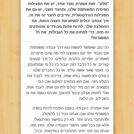
"סלט". זאת אומרת, מצד אחד, יש את הפעילות
הפיסית המשותפת שלנו, ומהצד השני, יש גם את
הפעילות הווירטואלית, וחייבים לחבר זה את זה.
איך אנחנו יכולים לממש את העצה הזאת, את
ההמלצה שלך, להיות פחות מבודדים ומנותקים
זה מזה, כדי למחוק את כל הגבולות, את כל
המסגרות?
הכי טוב שאפשר לעשות הוא דרך עבודה משותפת.
אם נעבוד יחד עם האנשים לפי מה שהם מייצרים,
מאמרים, ספרים, בלוגים, קליפים, כל מיני קטעים
קצרים, אז כל הדבר הזה יעבור בין כל מי שמתעסק
בו. נאמר שאני עושה קליפ, אז כל החברים שלנו
בעולם ולא משנה באיזו שפה, צריכים מיד לקבל את
הקליפ הזה. ואם הוא מתאים למקום שבו הם
נמצאים, אז הם מיד יכולים לתרגם אותו, לעבד אותו,
אולי להזמין אצלנו עיבוד ותרגום, ואנחנו נעשה את זה
בשבילם, וכן הלאה.
זאת אומרת, העבודה בעצם הופכת להיות בשדה
המשותף שלנו שבו אנחנו נוכל כך להצטלב,
ולהתחבר בינינו יותר. לא רק במישור הווירטואלי,
אלא גם בכל שאר מישורי העבודה שלנו. וחוץ מזה,
אנחנו גם יותר ויותר מתחברים בסדנאות, ובכל