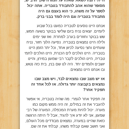
הייתי רוצה לשאול שאלה על המורה שלך הרב"ש,
מסופר שהוא אהב להתבודד בטבריה. אתה יכול
לספר על זה משהו, כי הוא בעצם גם היה
מתבודד בטבריה וגם היה לומד בבני ברק.
אנחנו היינו נוסעים לטבריה כמעט בכל שבוע
ליומיים. יוצאים נניח ביום שלישי בבוקר בשעה חמש,
שש בבוקר וחוזרים בערב למחרת. ואז שני ימים
ולילה היינו נמצאים בטבריה. נסיעה הלוך חזור, נניח
שעתיים וחצי נסיעה לכיוון אחד, וכל יתר הזמן היינו
בטבריה. היינו הולכים לים הכנרת, היינו הולכים לחמי
טבריה, היינו הולכים לקבר רבי שמעון במירון, והיינו
יושבים ולומדים יחד. היה לנו שם בנין, בית כזה נטוש,
ובו אנחנו היינו נמצאים.
אז יש מצב שבו נמצאים לבד, ויש מצב שבו
נמצאים בקבוצה יותר גדולה. אז לכל אחד זה
תפקיד אחר?
זה תפקיד אחר לגמרי. מה שהיה בטבריה, אי אפשר
להעביר את זה במילים, זה היה ממש מקום כמו
מערה. יכול להיות מערת המכפלה, המערה של רבי
שמעון, אני לא יודע איך להגיד, אבל לי היתה הרגשה
כזאת שהיינו במערה, נמצאים מבודדים מכל העולם,
ואני חושב שאם קבלתי משהו, קבלתי את זה שם.