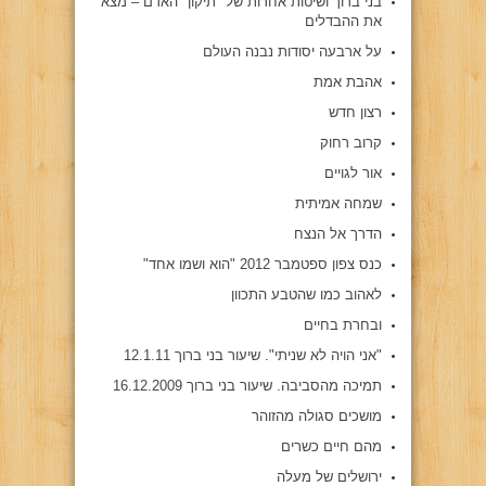
בני ברוך ושיטות אחרות של "תיקון" האדם – מצא
את ההבדלים
על ארבעה יסודות נבנה העולם
אהבת אמת
רצון חדש
קרוב רחוק
אור לגויים
שמחה אמיתית
הדרך אל הנצח
כנס צפון ספטמבר 2012 "הוא ושמו אחד"
לאהוב כמו שהטבע התכוון
ובחרת בחיים
"אני הויה לא שניתי". שיעור בני ברוך 12.1.11
תמיכה מהסביבה. שיעור בני ברוך 16.12.2009
מושכים סגולה מהזוהר
מהם חיים כשרים
ירושלים של מעלה