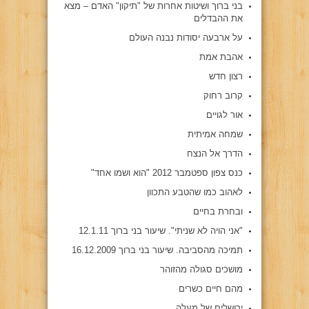
בני ברוך ושיטות אחרות של "תיקון" האדם – מצא
את ההבדלים
על ארבעה יסודות נבנה העולם
אהבת אמת
רצון חדש
קרוב רחוק
אור לגויים
שמחה אמיתית
הדרך אל הנצח
כנס צפון ספטמבר 2012 "הוא ושמו אחד"
לאהוב כמו שהטבע התכוון
ובחרת בחיים
"אני הויה לא שניתי". שיעור בני ברוך 12.1.11
תמיכה מהסביבה. שיעור בני ברוך 16.12.2009
מושכים סגולה מהזוהר
מהם חיים כשרים
ירושלים של מעלה