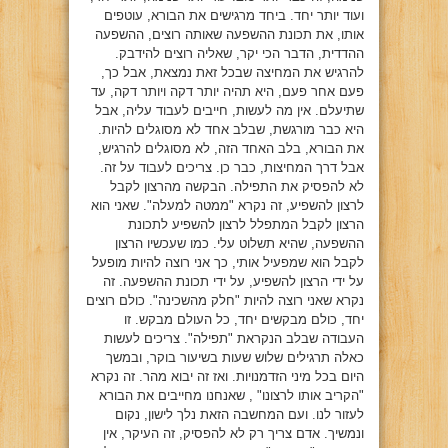
ועוד יותר יחד. ביחד מרגישים את הבורא, עוטפים
אותו, את תכונת ההשפעה שאותה רוצים, ההשפעה
ההדדית, הדבר הכי יקר, שאליה רוצים להידבק.
להרגיש את המחיצה שבכל זאת נמצאת, אבל כך,
פעם אחר פעם, היא תהיה יותר דקה ויותר דקה, עד
שתיעלם. אין מה לעשות, חייבים לעבוד עליה, אבל
היא כבר מורגשת, שבלב אחד לא מסוגלים להיות.
את הבורא, בלב האחד הזה, לא מסוגלים להרגיש,
אבל דרך המחיצות, כבר כן. צריכים לעבוד על זה.
לא להפסיק את התפילה. הבקשה מהרצון לקבל
לרצון להשפיע, זה נקרא "ממטה למעלה". שאני הוא
הרצון לקבל המתפלל לרצון להשפיע לתכונת
ההשפעה, שהיא תשלוט עלי. כמו שעכשיו הרצון
לקבל הוא שמפעיל אותי, כך אני רוצה להיות מופעל
על ידי הרצון להשפיע, על ידי תכונת ההשפעה. זה
נקרא שאני רוצה להיות "חלק מהשכינה". כולם רוצים
יחד, כולם מבקשים יחד, כל העולם מבקש. זו
העבודה שבלב הנקראת "תפילה". צריכים לעשות
כאלה תרגילים שלוש שעות בשיעור בוקר, ובמשך
היום בכל מיני הזדמנויות. ואז זה יבוא מהר. זה נקרא
"הקריב אותו לרצונו" , שאנחנו מחייבים את הבורא
לעזור לנו. ועם המחשבה הזאת נלך לישון, נקום
ונמשיך. אדם צריך רק לא להפסיק, זה העיקר, אין