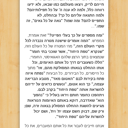
חייהם לריק, ויצאו מעולמם כמו שבאו, ולא ידעו
רווחה כלל, ולמה לא ענה ה' על כל תפילותיהם?
ולמה התגאה עליהם כל כך? ובהחלט, לא
התפייס להם? ומה שמו? "גאה על כל גאים", זה
שמו."
…
"ומה מספרים על כך בעלי הפייט?"
זאת אומרת,
המפרש.
"המה אומרים שישנה מטרה נכבדה לכל
מקרי העולם הזה,"
מהי המטרה של כל העולם הזה,
"שנקרא "טפת היחוד", אשר שוכני בתי חומר"
שנמצאים בתוך הרצון שלהם האגואיסטי, החומרי,
"הללו כשעוברים דרך כל אותם האיומים, וכל
אותו ההחלט בגאותו המסולקת מהם, אז"
מתוך
כל הייסורים, כל הבירורים, כל הבעיות
"נפתח איזה
פתח בקירות לבם "האטום מאד", מטבע הבריאה
עצמה," כך הוא אטום, "ונעשים כדאים על ידיהם
להשראת אותה "טפת היחוד" בקרב לבם.
ויתהפכו כחומר חותם ויראו בעליל כי "נהפוך
הוא" שאדרבה, דוקא באותם האיומות הנוראות
מגיעים להשגת ההחלט המסולק בגאוה זרה, שם;
ורק שם, דבוק השם עצמו ית' וית', ושם יכול
להשרות עליהם "טפת היחוד".
אנחנו חייבים לעבור את כל אותם המעברים, את כל