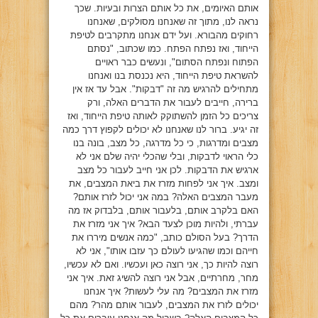
אותם האיומים, את כל אותם הצרות ובעיות. שכך
נראה לנו, מתוך זה שאנחנו מסולקים, שאנחנו
רחוקים מהבורא. ועל ידם אנחנו מתקרבים לטיפת
הייחוד, ואז נפתח הפתח. כמו שכתוב, "נסתם
הפתוח ונפתח הסתום", ונעשים כבר ראויים
להשראת טיפת הייחוד, היא נכנסת בנו ואנחנו
מתחילים להרגיש מה זה "דבקות". אבל עד אז אין
ברירה, חייבים לעבור את הדברים האלה, ורק
צריכים כל הזמן להשתוקק לאותה טיפת הייחוד, ואז
זה יגיע. ברור לנו שאנחנו לא יכולים לקפוץ דרך כמה
מצבים ומדרגות, כי כל מדרגה, כל מצב, בונה בנו
כלי הראוי לדבקות, ובלי שהכלי יהיה שלם אני לא
ארגיש את הדבקות. לכן אני חייב לעבור כל מצב
ומצב. איך אני לפחות מזרז את ביאת המצבים, את
מעבר המצבים האלה? במה אני יכול לזרז אותם?
האם בלקרב אותם, בלעבור אותם, בלבדוק אז מה
עברתי, ולהיות מוכן לצעד הבא? איך אני מזרז את
הדרך? בעל הסולם כותב, "כמה אנשים מיררו את
חייהם וכמו שהגיעו לעולם כך עזבו אותו", אני לא
רוצה להיות כך, אני רוצה כאן ועכשיו. ואם לא עכשיו,
מחר, מחרתיים, אבל אני רוצה להשיג זאת. איך אני
מזרז את המצבים? מה עלי לעשות? איך אנחנו
יכולים לזרז את המצבים, לעבור אותם מהר? מהם