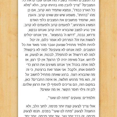
כל המצבים האלה? בשביל מה אנחנו עוברים את כל
המצבים? "צריך להבין מהו בהיותו קרוב, הלא "מלא
כל הארץ כבודו", ונמצא שתמיד הוא קרוב, אם כן
מהו "בהיותו", משמע שיש זמן שאינו קרוב. והענין
הוא, שתמיד מחשבים את המצבים כלפי האדם
המשיג והמרגיש," לפעמים קרוב ולפעמים לא קרוב.
איך נגיע למצב שהבורא יהיה קרוב ואנחנו נבקש,
נדרוש, נבכה, "דרשו ה' בהמצאו" . איך אנחנו יכולים
לעשות את זה? המרחק לא אומר כלום, זה יכול
להיות תלמיד מתחיל שצועק ועובר מהר מאוד את כל
המצבים. למה אנחנו לא צועקים? למה לא ביקשת?
למה לא דרשת? או להתפלל, לבכות, או לצעוק, או
לדרוש. אבל מאיפה יהיה לך הרצון? אין לך רצון, אז
למה אתה בוכה? איך אנחנו משיגים את הרצון כדי
לתפוס אותו, ולקבל. אני אומר זאת ברצינות, כי זה
מה שהבורא רוצה. ברגע שאתה מתחיל לחשוב על
זה, הוא מיד מרגיש חולשה, אז איפה החברים? כאן,
במקום הזה, הם צריכים להוסיף לך את הרצון שלהם.
לכן זה גילוי חוסר הקשר. אז מה עושים?
תלמידים: צועקים "פתח לנו שער".
אולי צריך לצעוק קצת יותר פנימה, לתוך הלב, ולא
החוצה? לצעוק "פתח לנו שער" בפנים. תנסו לצעוק
פנימה, זה כבר יותר טוב. עוד יותר פנימה, יותר יחד,