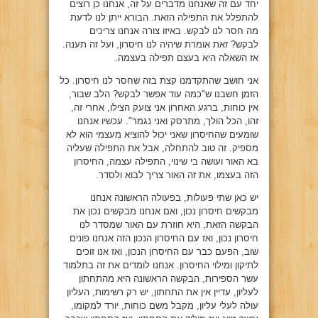
יחד עם זה שאנחנו מדברים על זה, אנחנו כן רוצים
להתפלל את התפילה הזאת. הבורא ייתן לנו לדעת
מה חסר לנו לבקש. באיזו צורה אנחנו צריכים
לבקש? זאת אומרת שיהיה לנו חיסרון, ועל זה תענה.
אז השאלה היא בעצם תפילה בעצמה.
אני חושב שהתקדמנו קצת בזה שחסר לנו חיסרון. כל
הזמן חשבנו ש"כמה עוד אפשר לבקש? הלב שבור,
אין כוחות, ברגע האחרון אני צועק הצילו, אחרי זה,
זהו, הכל הולך, מתרסק ואני נגמר". עכשיו אנחנו
שומעים שהחיסרון שאני יכול להוציא מעצמי הוא לא
מספיק. זה טוב להתחלה, אבל את התפילה שעליה
בא האור ועושה בי שינוי, התפילה עצמה, החיסרון
הזה בעצמו, את זה האור צריך לבוא ולסדר.
יש כאן שתי פעולות, בפעולה הראשונה אנחנו
מבקשים חיסרון נכון, ואם אנחנו מבקשים נכון את
הבקשה הזאת, היא חוזרת עם האור שמסדר לנו
חיסרון נכון, ואז עם החיסרון הנכון הזה אנחנו פונים
שוב, הפעם כבר עם החיסרון הנכון, ואז אנו זוכים
לתיקון ומילוי החיסרון. אנחנו לומדים את זה בתלמוד
עשר הספירות, הבקשה הראשונה היא מהתחתון
לעליון, עדיין אין את התחתון, יש רק רשימות, העליון
עולה לעלי עליון, מקבל משם כוחות, יורד למקומו,