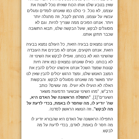
שאין בטבע שלנו אותו הכוח שאיתו נוכל לשנות את
עצמנו, לא נוכל. כי כולנו כמו שאנחנו לומדים ומגלים
עכשיו על עצמנו, מהרצון לקבל, וזה מתגלה יותר
ויותר. אנחנו הפוכים ממה שצריך להיות. וגם לא
מסוגלים לבקש, שעל הבקשה שלנו, תבוא התשובה
שכבר תתקן אותנו.
אנחנו נמצאים בבעיה הזאת, כל העולם נמצא בבעיה
הזאת, אנחנו תקועים, אנחנו לא מבינים את העובדה
שהשינוי הוא לא בכוחנו, ואפילו לבקש את השינוי זה
לא בכוחנו. כאילו שאנחנו נמצאים כמו איזה חיות
קטנות שמצד השכל אנחנו איכשהו יכולים להבין את
המצב האנוש שלנו, ומצד הרגש יכולים להבין שאין לנו
יותר מאשר מה שאנחנו מסוגלים לבקש. והבקשות
האלה לא הועילו ולא יועילו. מה עושים? כותב
הרב"ש, "מהו השינוי שבשער הדמעות משאר
השערים"
[1]
,
"התפלה הראשונה של האדם היא,
שה' יודיע לו, מה שחסר לו באמת, בכדי לדעת על
מה לבקש".
וזה הנושא הראשון לסדנה.
התפילה הראשונה של האדם היא שהבורא יודיע לו
מה חסר לו באמת, לאדם, בכדי לדעת על מה
לבקש.