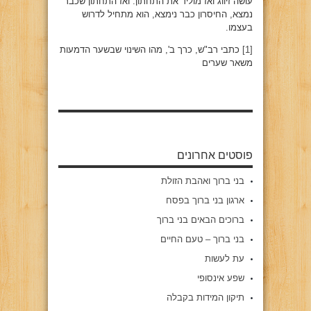
עושה זיווג ואז מוליד את התחתון. ואז התחתון שכבר
נמצא, החיסרון כבר נימצא, הוא מתחיל לדרוש
בעצמו.
[1]
כתבי רב"ש, כרך ב', מהו השינוי שבשער הדמעות
משאר שערים
פוסטים אחרונים
בני ברוך ואהבת הזולת
ארגון בני ברוך בפסח
ברוכים הבאים בני ברוך
בני ברוך – טעם החיים
עת לעשות
שפע אינסופי
תיקון המידות בקבלה