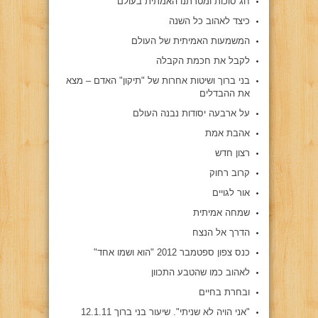
חג סוכות ומטרתנו האמתית בעולם
כיצד לאהוב כל השנה
המשמעות האמיתית של העולם
לקבל את חכמת הקבלה
בני ברוך ושיטות אחרות של "תיקון" האדם – מצא
את ההבדלים
על ארבעה יסודות נבנה העולם
אהבת אמת
רצון חדש
קרוב רחוק
אור לגויים
שמחה אמיתית
הדרך אל הנצח
כנס צפון ספטמבר 2012 "הוא ושמו אחד"
לאהוב כמו שהטבע התכוון
ובחרת בחיים
"אני הויה לא שניתי". שיעור בני ברוך 12.1.11