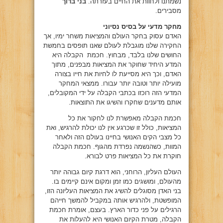
נשמתנו ולחוות את החיים בעזרתה.
בני ברוך
מסבירים.
מחקר מדעי על בסיס נסיוני
האדם עסוק בחקר העולם והמציאות משחר ימיו, אך
החקירה שלנו מוגבלת לעולם שאנו תופסים בחמשת
החושים שלנו בלבד, מבחוץ. חכמת הקבלה היא
המדע היחיד שחוקר את המציאות מבפנים, מתוך
האדם, וכך היא מסייעת לו לחיות את חייו בצורה
מועילה יותר וטובה יותר עבורו. ממצאי המחקר
המדעי הזה רוכזו בכתבי הקבלה על ידי המקובלים,
אותם מדענים שחקרו והשיגו את התוצאות.
חכמת הקבלה מאפשרת לנו לחקור את כל
המציאות, כולל זו שכרגע אין לנו יכולת להרגיש, ואת
כל מצבי הקים האנושי בחיינו בעולם הזה ולאחר
המוות, כשהנשמה נפרדת מהגוף. חכמת הקבלה
חוקרת את כל המציאות פרט לבורא.
העולם העליון, הרוחני, הוא דרגת קיום גבוהה יותר
מהעולם, ומושגים כמו זמן ומקום אינם קיימים בו.
בני האדן מסוגלים להשיג את המציאות העליונה הזו,
המופשטת, ולהרגיש אותה במקביל להמשך חייהם
הרגילים על פני כדור הארץ. בעצם, אומרת חכמת
הקבלה, מטרת הקיום האנושי היא להעלות את