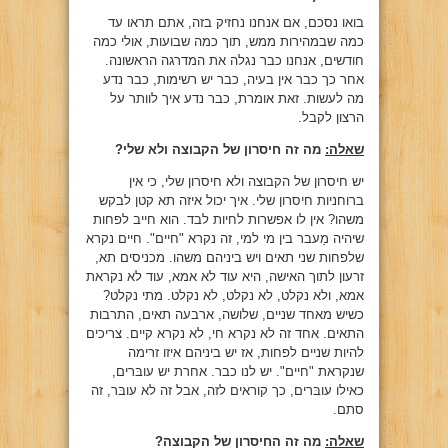
בואו נסכם, אם אנחנו נחזיק בזה, אתם תראו עד
כמה שבמהירות ממש, תוך כמה שבועות, אולי כמה
חודשים, אנחנו כבר נגלה את המדרגה הראשונה.
אחר כך כבר אין בעיה, כבר יש רשימות, כבר נדע
מה לעשות. זאת אומרת, כבר נדע איך לוותר על
הרצון לקבל.
שאלה:
מה זה חיסרון של הקבוצה ולא שלי?
יש חיסרון של הקבוצה ולא חיסרון שלי, כי אין
ברוחניות חיסרון שלי. איך יכול איזה תא קטן לבקש
משהו? אין לו אפשרות לחיות לבד. הוא חייב לפחות
שיהיה מַעבר בין מי למי, זה נקרא "חיים". חיים נקרא
שלפחות שני תאים ויש ביניהם משהו. מכניסים תא,
זרעון לתוך האישה, היא עוד לא אמא, עוד לא נקראת
אמא, ולא נקלט, לא נקלט, לא נקלט. מתי נקלט?
כשיש מאחד שניים, שלושה, ארבעה תאים, התרבות
התאים. אחד זה לא נקרא חי, לא נקרא קיים. צריכים
להיות שניים לפחות, אז יש ביניהם איזו זרימה
שנקראת "חיים". יש לנו כבר. אחרת יש עובּרים,
כאילו עובּרים, כך קוראים לזה, אבל זה לא עובּר, זה
סתם.
שאלה:
מה זה החיסרון של הקבוצה?