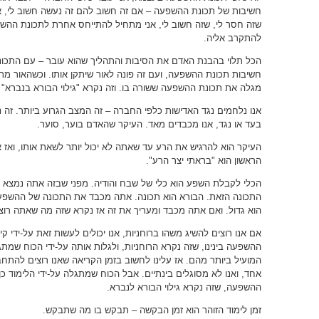
חשיבות של תכונת ההשפעה – אם זה חשוב להם זה נעשה חשוב לי, א
שזה חסר לי, שזה חשוב לי, אני מתחיל להתייחס אחרת לתכונת ההשפ
להתקרב אליה.
הכל תלוי בהבנת האדם את הסיבות והתהליך שהוא עובר – עם התכונ
חשיבות תכונת ההשפעה, ועם זה פונה לאור שיתקן אותו. וכשהאור מתק
מגלה את תכונת ההשפעה ששורה בו. וזה נקרא "גילוי הבורא בנברא
אנו נלחמים נגד האדישות כלפי החברה – זה המצב הגרוע ביותר. זה 
בעד או נגד, אנו מכבדים מאד. העיקר שהאדם בוער, סוער.
העיקר הוא להרגיש את הרע עד שאתה לא יכול יותר לשאת אותו, ואז
הראשון הוא "בראתי יצר הרע".
הכלי לקבלת השפע הוא כלי של שבח והודיה. מפני שבזה אתה נמצא
התכונה הזאת. הבורא הוא תכונה. אתה מכבד את התכונה של ההשפ
הוא גדול. ואם אתה מכבד ומעריך את זה אז נקרא שזה מה שאתה רוצ
אם אנו רוצים להשיג משהו ברוחניות, אנו יכולים לעשות זאת על-ידי קי
ההשפעה בינינו, שזה נקרא הרוחניות, ולגלות אותה על-ידי הכוח שמת
המועיל ביותר מהם. אז עלינו לחשוב בזמן הקריאה שאנו רוצים להתחב
אחד, ואנו לא מסוגלים בינתיים. אבל הכוח שמתגלה על-ידי הלימוד כן י
ההשפעה, שזה נקרא גילוי הבורא לנברא.
זמן לימוד הזוהר הוא זמן הבקשה – תבקש בו מה שתבקש.