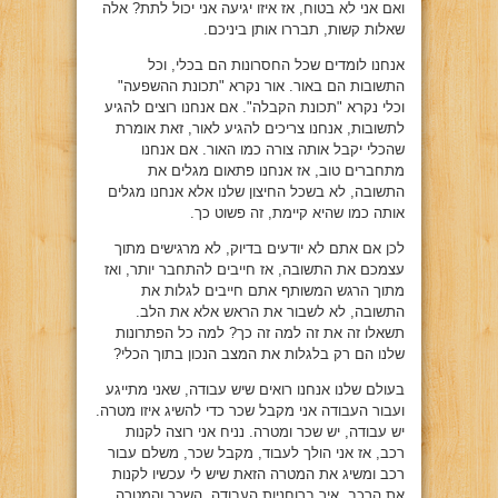
ואם אני לא בטוח, אז איזו יגיעה אני יכול לתת? אלה
שאלות קשות, תבררו אותן ביניכם.
אנחנו לומדים שכל החסרונות הם בכלי, וכל
התשובות הם באור. אור נקרא "תכונת ההשפעה"
וכלי נקרא "תכונת הקבלה". אם אנחנו רוצים להגיע
לתשובות, אנחנו צריכים להגיע לאור, זאת אומרת
שהכלי יקבל אותה צורה כמו האור. אם אנחנו
מתחברים טוב, אז אנחנו פתאום מגלים את
התשובה, לא בשכל החיצון שלנו אלא אנחנו מגלים
אותה כמו שהיא קיימת, זה פשוט כך.
לכן אם אתם לא יודעים בדיוק, לא מרגישים מתוך
עצמכם את התשובה, אז חייבים להתחבר יותר, ואז
מתוך הרגש המשותף אתם חייבים לגלות את
התשובה, לא לשבור את הראש אלא את הלב.
תשאלו זה את זה למה זה כך? למה כל הפתרונות
שלנו הם רק בלגלות את המצב הנכון בתוך הכלי?
בעולם שלנו אנחנו רואים שיש עבודה, שאני מתייגע
ועבור העבודה אני מקבל שכר כדי להשיג איזו מטרה.
יש עבודה, יש שכר ומטרה. נניח אני רוצה לקנות
רכב, אז אני הולך לעבוד, מקבל שכר, משלם עבור
רכב ומשיג את המטרה הזאת שיש לי עכשיו לקנות
את הרכב. איך ברוחניות העבודה, השכר והמטרה