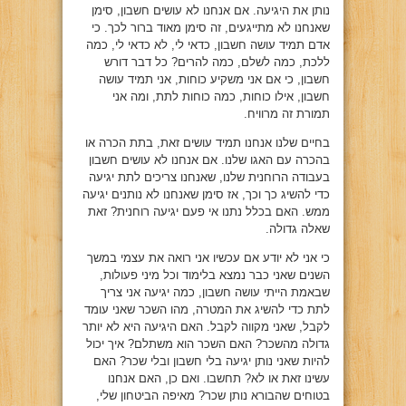
נותן את היגיעה. אם אנחנו לא עושים חשבון, סימן
שאנחנו לא מתייגעים, זה סימן מאוד ברור לכך. כי
אדם תמיד עושה חשבון, כדאי לי, לא כדאי לי, כמה
ללכת, כמה לשלם, כמה להרים? כל דבר דורש
חשבון, כי אם אני משקיע כוחות, אני תמיד עושה
חשבון, אילו כוחות, כמה כוחות לתת, ומה אני
תמורת זה מרוויח.
בחיים שלנו אנחנו תמיד עושים זאת, בתת הכרה או
בהכרה עם האגו שלנו. אם אנחנו לא עושים חשבון
בעבודה הרוחנית שלנו, שאנחנו צריכים לתת יגיעה
כדי להשיג כך וכך, אז סימן שאנחנו לא נותנים יגיעה
ממש. האם בכלל נתנו אי פעם יגיעה רוחנית? זאת
שאלה גדולה.
כי אני לא יודע אם עכשיו אני רואה את עצמי במשך
השנים שאני כבר נמצא בלימוד וכל מיני פעולות,
שבאמת הייתי עושה חשבון, כמה יגיעה אני צריך
לתת כדי להשיג את המטרה, מהו השכר שאני עומד
לקבל, שאני מקווה לקבל. האם היגיעה היא לא יותר
גדולה מהשכר? האם השכר הוא משתלם? איך יכול
להיות שאני נותן יגיעה בלי חשבון ובלי שכר? האם
עשינו זאת או לא? תחשבו. ואם כן, האם אנחנו
בטוחים שהבורא נותן שכר? מאיפה הביטחון שלי,