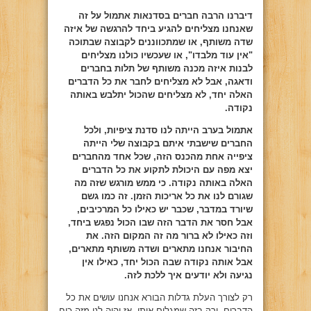
דיברנו הרבה חברים בסדנאות אתמול על זה
שאנחנו מצליחים להגיע ביחד להרגשה של איזה
שדה משותף, או שמתכווננים לקבוצה שבתוכה
"אין עוד מלבדו", או שעכשיו כולנו מצליחים
לבנות איזה מכנה משותף של תלות בחברים
ודאגה, אבל לא מצליחים לחבר את כל הדברים
האלה יחד, לא מצליחים שהכול יתלבש באותה
נקודה.
אתמול בערב הייתה לנו סדנת ציפיות, ולכל
החברים שישבתי איתם בקבוצה שלי הייתה
ציפייה אחת מהכנס הזה, שכל אחד מהחברים
יצא מפה עם היכולת לתקוע את כל הדברים
האלה באותה נקודה. כי ממש מורגש שזה מה
שגורם לנו את כל אריכות הזמן. זה כמו גשם
שיורד במדבר, שכבר יש כאילו כל המרכיבים,
אבל חסר את הדבר הזה שבו הכול נפגש ביחד,
וזה כאילו לא ברור מה זה המקום הזה. את
החיבור אנחנו מתארים ושדה משותף מתארים,
אבל אותה נקודה שבה הכול יחד, כאילו אין
נגיעה ולא יודעים איך ללכת לזה.
רק לצורך העלת גדלות הבורא אנחנו עושים את כל
הדברים. ורק בזה שמגלים אותו, אז יהיה לנו מזה כוח