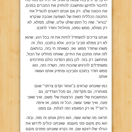
לחיבור ולתיקון ומחשבה להחזיק את החברים בפנים,
את הכוונה שלנו. רק אם אנחנו דואגים להגדיל את
התכונה הכללית הזאת של השפעה ואהבה שנקרא
"בורא", שזה כל הזמן שולט עלינו, שולט, ממלא, לא
רק ממלא, ממש נספג, מחלחל וחודר לתוכנו.
אנחנו צריכים להשתדל לחיות את זה בכל רגע, שהוא
לא רק ממלא סביבי ובינינו, אלא בתוכנו, כולו, זה
משהו שחודר ממש. ואז, כשאתה חי בזה, בהתאם
לזה אתה מתכנן את החיים, שאתה מחליט על הכול,
מתחשב רק בזה. לכן בזמן הסדנה כולם מתרכזים
ומשתדלים להרגיש שהכוח הזה, השדה הזה, הוא
ממש חודר בתוכנו וסביבנו ומחזיק אותנו ועושה
אותנו.
כמו שאנחנו קוראים ב"אחור וקדם צרתני" שגם
מאחורה, גם מקדימה, גם מכל הצדדים, גם
המחשבות שלי משם, הרצונות שלי משם, ואיך שאני
פונה, ואיך שאני עושה, הכל זה ממנו, אז איפה
ה"אני"? אז רק המאמץ הזה לגלות, גם ממנו.
תראה מה שהוא עשה, הוא ניתק אותנו זה מזה, ובזה
הוא נתן מקום פנוי מעצמו. שאנחנו יכולים לדרוש את
הגילוי שלו דווקא שם, וזה נקרא שאנחנו מפנים מקום