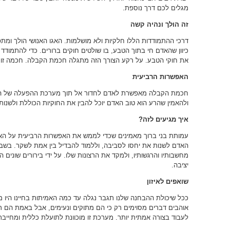
מגלים לכם דרך נוספת.
זה הולך ונהיה קשה
דרכי ההתמודדות הללו חלקיות ולא מושלמות. האגו האנושי הולך ומ
כיוון שהאדם חי בתוך הטבע, בו שולטים חוקים ברורים. כדי להתמודד
את חוקי הטבע. על רקע הצורך הזה מתגלה חכמת הקבלה. חכמה זו 
האפשרות הרביעית
חכמת הקבלה מאפשרת לאדם לחדור אל תוך מערכת ההפעלה של המצ
ולהאמין שהרע הוא טוב האדם יוכל להבין את החוקיות הכוללת ולשנו
איך מגיעים לזה?
עמותת בני ברוך מאמינים שכדי לממש את האפשרות הרביעית על האד
האדם לשנות את יחסו לסביבה, וללמוד להבדיל בין אמת לשקר. בש
מחשבותיו והרגשותיו, ולמקד את הרצונות שלו. על ידי בירורים שונים ה
יציבה.
שואפים לאיזון
ככל שיכולת ההבחנה שלנו תגבר נגלה עד כמה האמיתות בחיינו היו מו
אוהבים דברים מסוימים רק כי הם מתוקים ונעימים, אבל באמת הם רק
לעבוד בצורה אמתית יותר. מערכת זו מוכוונת לתועלת כללית ומחייבת